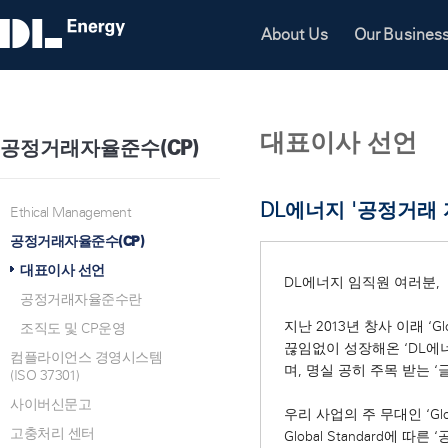
About Us
Our Busines
대표이사 선언
공정거래자율준수(CP)
DL에너지 '공정거래
Ethical Management
공정거래자율준수(CP)
대표이사 선언
DL에너지 임직원 여러분,
공정거래자율준수란
지난 2013년 창사 이래 ‘G
조직도 및 CP운영
끊임없이 성장해온 ‘DL에
컴플라이언스 경영시스템
며, 명실 공히 주목 받는 
(ISO 37301)
사이버신문고
우리 사업의 주 무대인 ‘Glo
고충처리 센터
Global Standard에