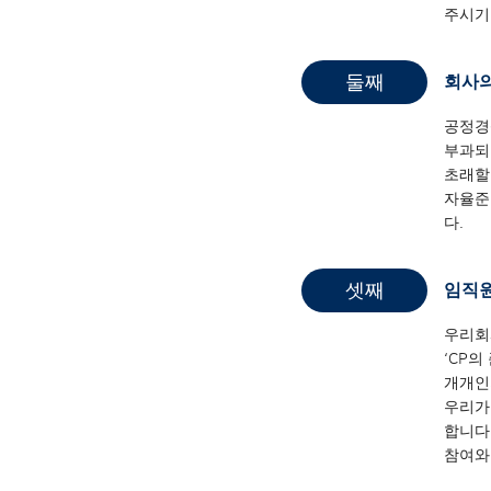
주시기
둘째
회사의
공정경
부과되
초래할
자율준수
다.
셋째
임직원
우리회
‘CP
개개인
우리가
합니다
참여와